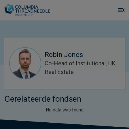
Skip to main content
M
m
o
Robin Jones
Co-Head of Institutional, UK
Real Estate
Gerelateerde fondsen
No data was found