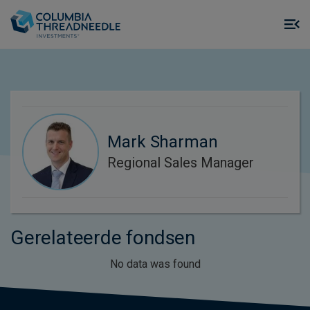
Skip to main content
M
m
o
Mark Sharman
Regional Sales Manager
Gerelateerde fondsen
No data was found