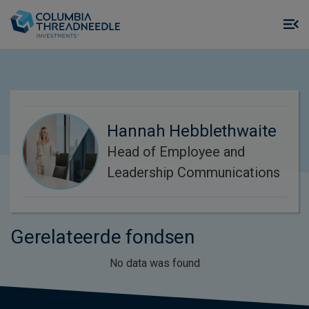
Skip to main content
M
m
o
Hannah Hebblethwaite
Head of Employee and
Leadership Communications
Gerelateerde fondsen
No data was found