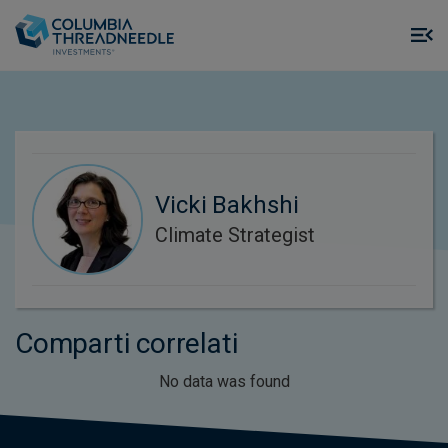
Skip to main content
M
m
o
Vicki Bakhshi
Climate Strategist
Comparti correlati
No data was found