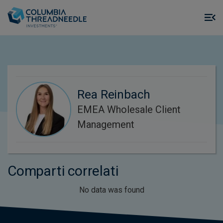
Skip to main content
M
m
o
Rea Reinbach
EMEA Wholesale Client
Management
Comparti correlati
No data was found