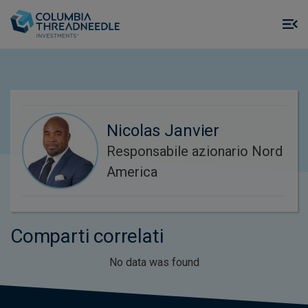
Skip to main content
M
m
o
Nicolas Janvier
Responsabile azionario Nord
America
Comparti correlati
No data was found