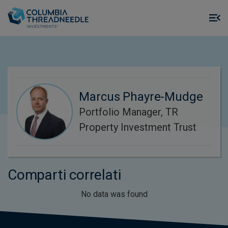
Skip to main content
M
m
o
Marcus Phayre-Mudge
Portfolio Manager, TR
Property Investment Trust
Comparti correlati
No data was found