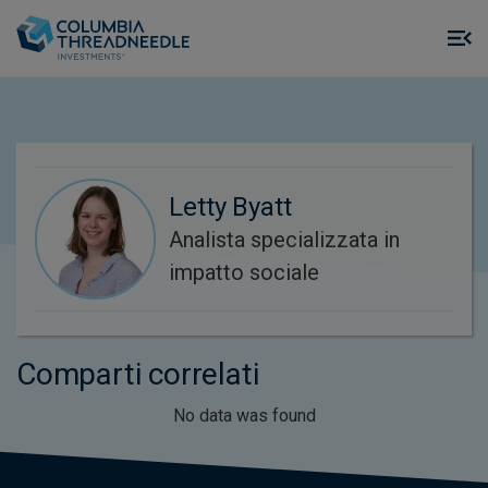
Skip to main content
M
m
o
Letty Byatt
Analista specializzata in
impatto sociale
Comparti correlati
No data was found