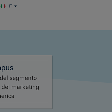
IT
Skip to main content
mpus
 del segmento
e del marketing
merica