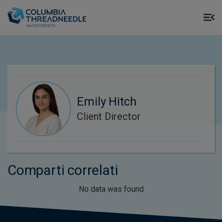
Skip to main content
M
m
o
Emily Hitch
Client Director
Comparti correlati
No data was found