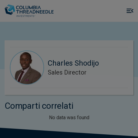
Skip to main content
M
m
o
Charles Shodijo
Sales Director
Comparti correlati
No data was found