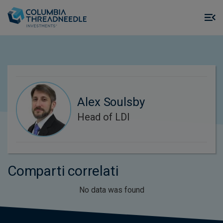
Skip to main content
M
m
o
Alex Soulsby
Head of LDI
Comparti correlati
No data was found