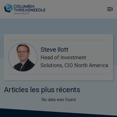
Skip to main content
M
m
o
Steve Ilott
Head of Investment
Solutions, CIO North America
Articles les plus récents
No data was found