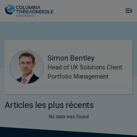
Skip to main content
M
m
o
Simon Bentley
Head of UK Solutions Client
Portfolio Management
Articles les plus récents
No data was found