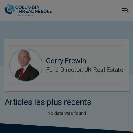
Skip to main content
M
m
o
Gerry Frewin
Fund Director, UK Real Estate
Articles les plus récents
No data was found