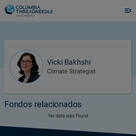
Skip to main content
M
m
o
Vicki Bakhshi
Climate Strategist
Fondos relacionados
No data was found