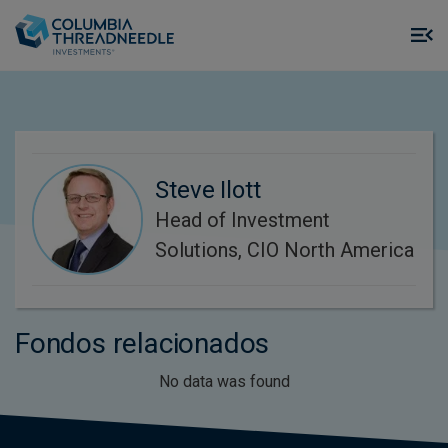
Skip to main content
M
m
o
Steve Ilott
Head of Investment
Solutions, CIO North America
Fondos relacionados
No data was found