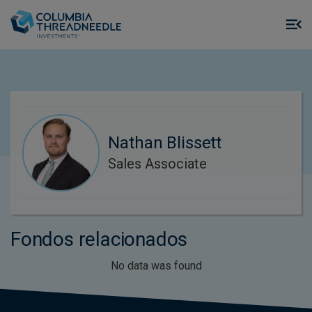
Skip to main content
M
m
o
Nathan Blissett
Sales Associate
Fondos relacionados
No data was found