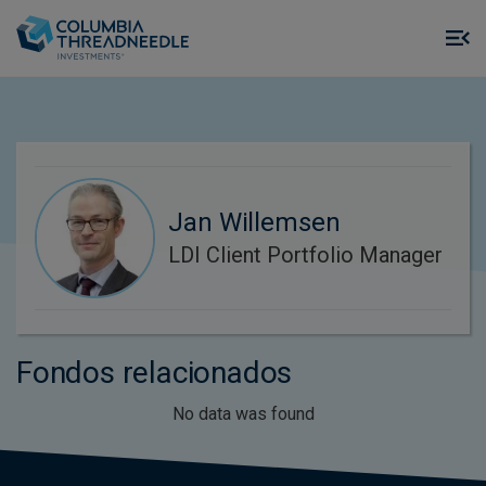
Skip to main content
M
m
o
Jan Willemsen
LDI Client Portfolio Manager
Fondos relacionados
No data was found