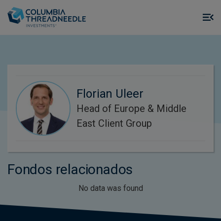
Skip to main content
M
m
o
Florian Uleer
Head of Europe & Middle
East Client Group
Fondos relacionados
No data was found