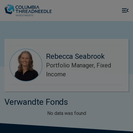
Skip to main content
M
m
o
Rebecca Seabrook
Portfolio Manager, Fixed
Income
Verwandte Fonds
No data was found