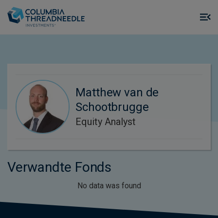
Skip to main content
M
m
o
Matthew van de
Schootbrugge
Equity Analyst
Verwandte Fonds
No data was found