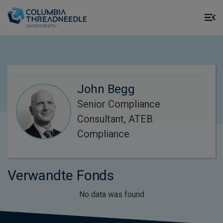
Skip to main content
M
m
o
John Begg
Senior Compliance
Consultant, ATEB
Compliance
Verwandte Fonds
No data was found