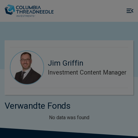
Skip to main content
M
m
o
Jim Griffin
Investment Content Manager
Verwandte Fonds
No data was found